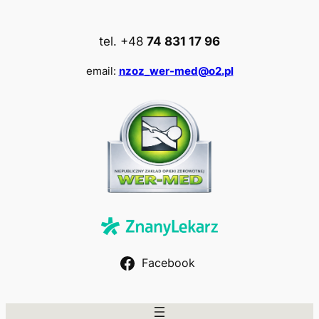
Przejdź
do
tel. +48
74 831 17 96
treści
email:
nzoz_wer-med@o2.pl
Facebook