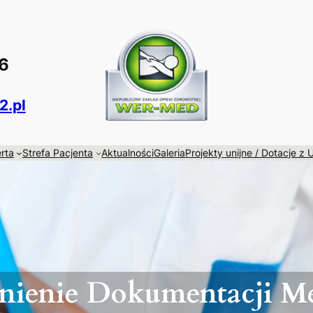
96
.pl
rta
Strefa Pacjenta
Aktualności
Galeria
Projekty unijne / Dotacje z 
nienie Dokumentacji M