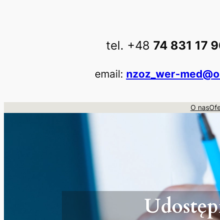
Przejdź
do
treści
tel. +48
74 831 17 
email:
nzoz_wer-med@o2
O nas
Ofe
Udostęp