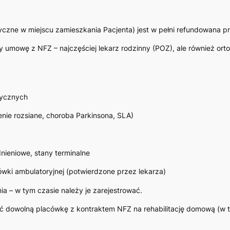
yczne w miejscu zamieszkania Pacjenta) jest w pełni refundowana p
umowę z NFZ – najczęściej lekarz rodzinny (POZ), ale również ortope
dycznych
nie rozsiane, choroba Parkinsona, SLA)
ieniowe, stany terminalne
ówki ambulatoryjnej (potwierdzone przez lekarza)
ia – w tym czasie należy je zarejestrować.
ać dowolną placówkę z kontraktem NFZ na rehabilitację domową (w 