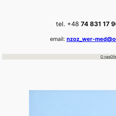
Przejdź
do
treści
tel. +48
74 831 17 
email:
nzoz_wer-med@o2
O nas
Ofe