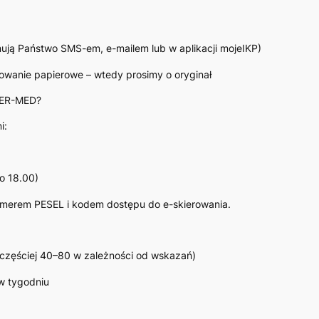
ują Państwo SMS-em, e-mailem lub w aplikacji mojeIKP)
owanie papierowe – wtedy prosimy o oryginał
 WER-MED?
i:
o 18.00)
numerem PESEL i kodem dostępu do e-skierowania.
częściej 40–80 w zależności od wskazań)
w tygodniu